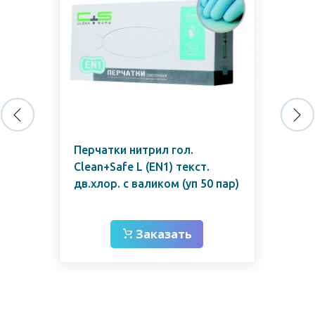
Перчатки нитрил гол.
Пер
Clean+Safe L (EN1) текст.
тек
дв.хлор. с валиком (уп 50 пар)
fo
Заказать