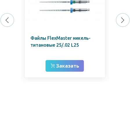
мм
Файлы FlexMaster никель-
Спр
титановые 25/.02 L25
Ma
Заказать