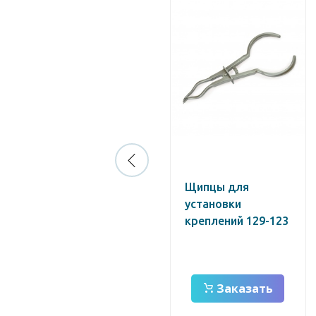
Экскаватор № 1 /
Щипцы для
Струм/
установки
креплений 129-123
Заказать
Заказать