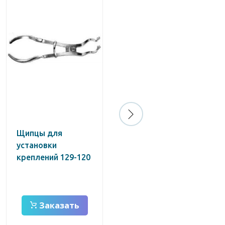
Щипцы для
Элеватор правый /
установки
Струм
креплений 129-120
Заказать
Заказать