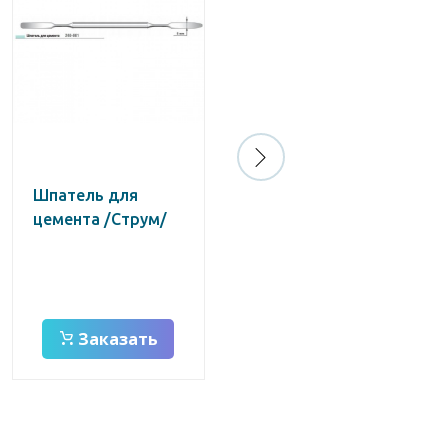
Шпатель для
Ручка для зеркала
цемента /Струм/
Дента-М
Заказать
Заказать