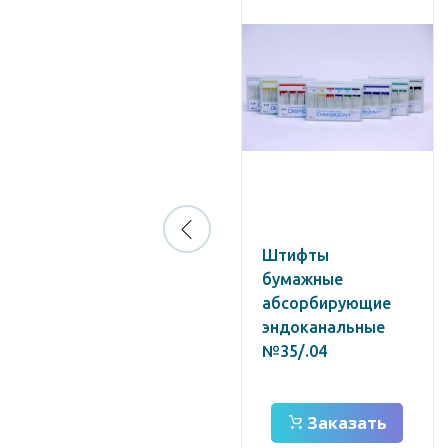
Штифты
Штифты
беззольные
бумажные
YuniPin 0,8 мм
абсорбирующие
№108 белые
эндоканальные
№35/.04
Заказать
Заказать