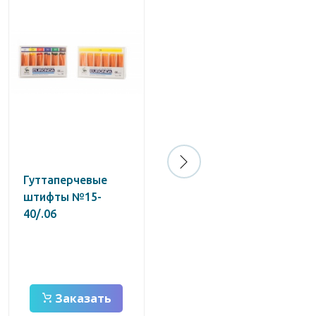
Гуттаперчевые
Абсорбирующие
штифты №15-
бумажные штифты
40/.06
№15
Заказать
Заказать