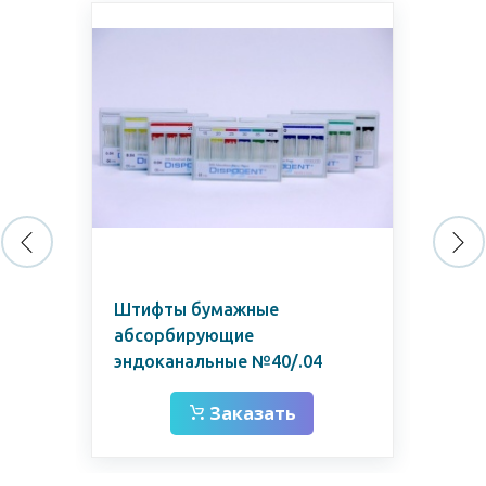
Штифты бумажные
Шт
абсорбирующие
аб
эндоканальные №40/.04
Заказать