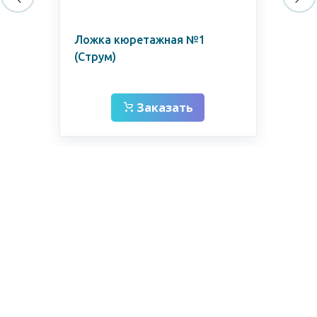
Ложка кюретажная №1
Зо
(Струм)
12
Заказать