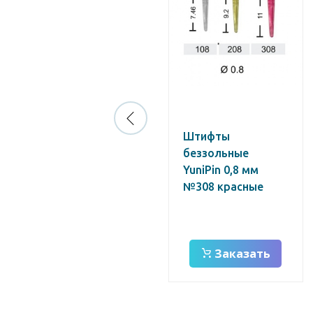
Штифты (набор)
Штифты
титановые
беззольные
Unimetric 1,0 мм
YuniPin 0,8 мм
(120 шт)
№308 красные
Заказать
Заказать