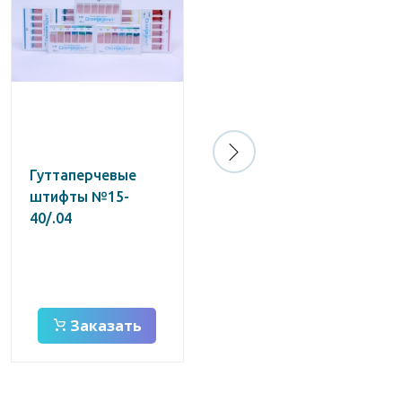
Гуттаперчевые
Штифты
штифты №15-
бумажные
40/.04
абсорбирующие
эндоканальные
№20/.02
Заказать
Заказать