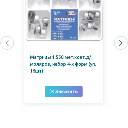
Матрицы 1.550 мет.конт.д/
Мат
моляров, набор 4-х форм (уп.
с з
16шт)
мкм
Заказать