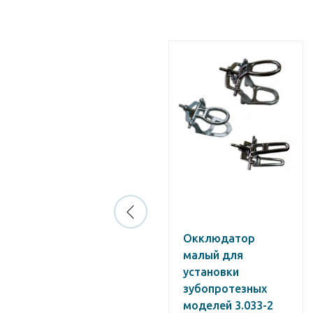
Кисть S-U № 4 из
Окклюдатор
искуственного
малый для
ворса
установки
зубопротезных
моделей 3.033-2