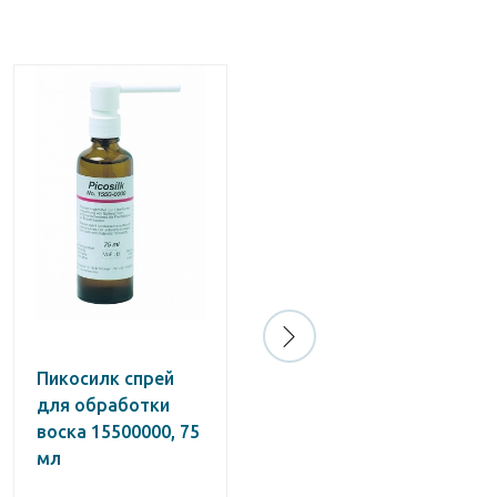
Пикосилк спрей
Порцелайн Эйтч
для обработки
9,5% гель для
воска 15500000, 75
травления
мл
фарфора Bisco 5 г