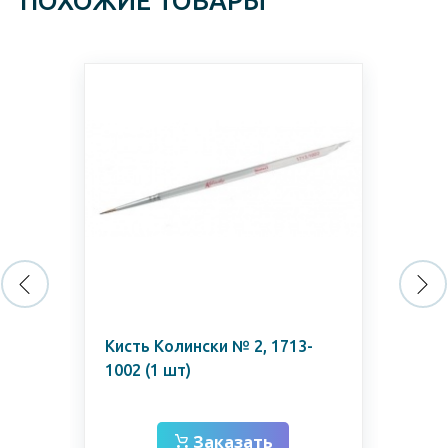
ПОХОЖИЕ ТОВАРЫ
Кисть Колински № 2, 1713-
Ок
1002 (1 шт)
ус
мо
Заказать