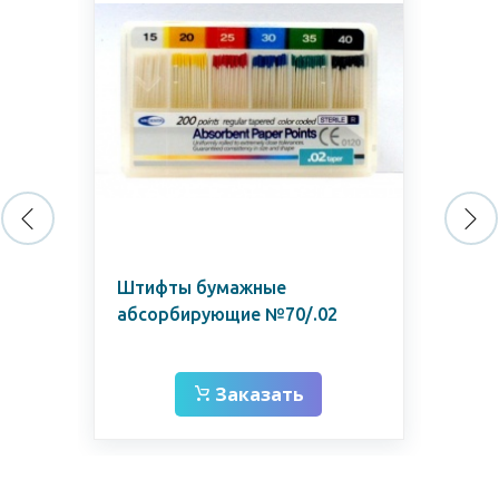
Штифты бумажные
Шт
абсорбирующие №70/.02
аб
Заказать